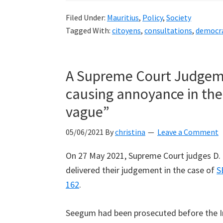
Filed Under:
Mauritius
,
Policy
,
Society
Tagged With:
citoyens
,
consultations
,
democr
A Supreme Court Judgeme
causing annoyance in the 
vague”
05/06/2021
By
christina
Leave a Comment
On 27 May 2021, Supreme Court judges D.
delivered their judgement in the case of
S
162
.
Seegum had been prosecuted before the In