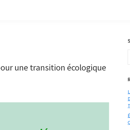
S
t
ur une transition écologique
w
L
D
T
É
Q