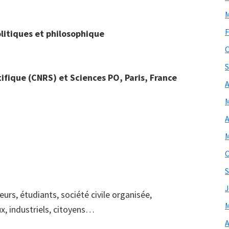
M
F
litiques et philosophique
O
S
ifique (CNRS) et Sciences PO, Paris, France
A
M
A
M
O
S
J
eurs, étudiants, société civile organisée,
M
ux, industriels, citoyens…
A