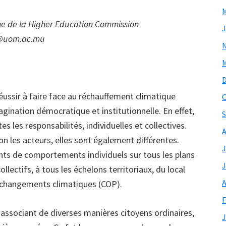
M
eme de la Higher Education Commission
J
@uom.ac.mu
M
éussir à faire face au réchauffement climatique
O
gination démocratique et institutionnelle. En effet,
S
es les responsabilités, individuelles et collectives.
A
n les acteurs, elles sont également différentes.
J
nts de comportements individuels sur tous les plans
J
lectifs, à tous les échelons territoriaux, du local
A
s changements climatiques (COP).
F
 associant de diverses manières citoyens ordinaires,
J