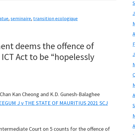
S
J
atue
,
seminaire
,
transition ecologique
M
A
nt deems the offence of
F
ICT Act to be “hopelessly
J
O
M
 Chan Kan Cheong and K.D. Gunesh-Balaghee
A
EEGUM J v THE STATE OF MAURITIUS 2021 SCJ
S
M
A
termediate Court on 5 counts for the offence of