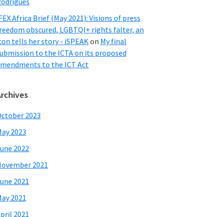
odrigues
FEX Africa Brief (May 2021): Visions of press
reedom obscured, LGBTQI+ rights falter, an
con tells her story - iSPEAK
on
My final
ubmission to the ICTA on its proposed
mendments to the ICT Act
Archives
ctober 2023
ay 2023
une 2022
November 2021
une 2021
ay 2021
pril 2021