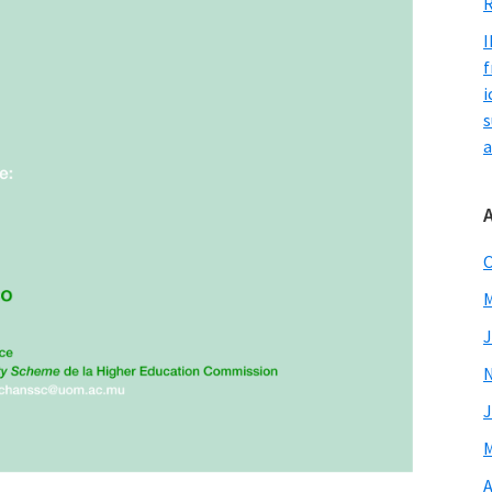
R
I
f
i
s
a
O
M
J
J
M
A