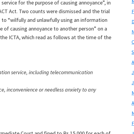
M
service for the purpose of causing annoyance”, in
 ACT Act. Two counts were dismissed and the trial
F
to “wilfully and unlawfully using an information
e of causing annoyance to another person” on a
the ICTA, which read as follows at the time of the
O
S
A
tion service, including telecommunication
J
J
ce, inconvenience or needless anxiety to any
M
A
M
F
rmediate Court and fined to Rs 15,000 for each of
J