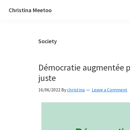
Skip
Skip
Skip
Christina Meetoo
to
to
to
On
primary
main
primary
Media,
navigation
content
sidebar
Society
Society
and
Mauritius
Démocratie augmentée po
juste
16/06/2022
By
christina
Leave a Comment