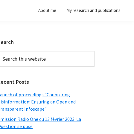
About me
My research and publications
Primary
Search
Sidebar
earch
his
ebsite
Recent Posts
aunch of proceedings “Countering
isinformation: Ensuring an Open and
ransparent Infoscape”
mission Radio One du 13 février 2023: La
uestion se pose