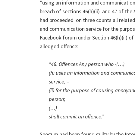
“using an information and communication 
breach of sections 46(h)(ii) and 47 of the
had proceeded on three counts all related 
and communication service for the purpos
Facebook forum under Section 46(h)(ii) of 
alledged offence:
“46. Offences Any person who -(…)
(h) uses an information and communica
service, –
(ii) for the purpose of causing annoyan
person;
(…)
shall commit an offence.”
Seegum had been found guilty by the Inte