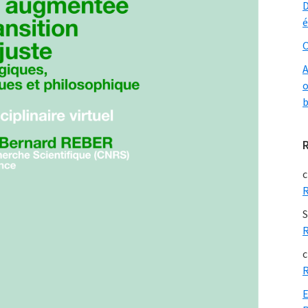
D
é
O
A
o
b
c
R
S
R
c
R
E