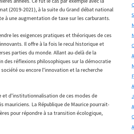
nières années. Ce fut le cas par exemple avec la
O
mat (2019-2021), à la suite du Grand débat national
S
uite à une augmentation de taxe sur les carburants.
M
endre les exigences pratiques et théoriques de ces
novants. Il offre à la fois le recul historique et
O
rses parties du monde. Allant au-delà de la
A
sein des réflexions philosophiques sur la démocratie
M
t société ou encore l’innovation et la recherche
F
A
e et d’institutionnalisation de ces modes de
J
fis mauriciens. La République de Maurice pourrait-
A
ières pour répondre à sa transition écologique,
O
A