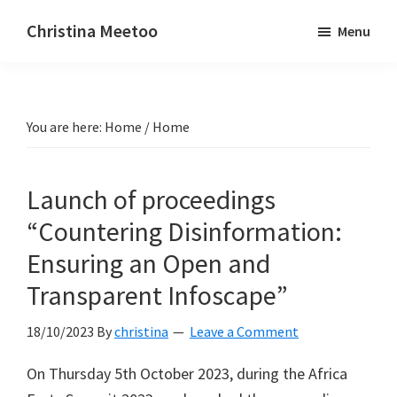
Skip
Skip
Christina Meetoo
Menu
to
to
On
main
primary
Media,
content
sidebar
Society
You are here: Home
/
Home
and
Mauritius
Launch of proceedings
“Countering Disinformation:
Ensuring an Open and
Transparent Infoscape”
18/10/2023
By
christina
Leave a Comment
On Thursday 5th October 2023, during the Africa