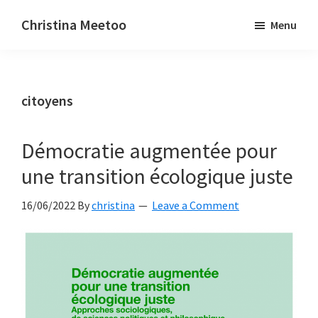
Skip
Skip
Christina Meetoo
Menu
to
to
On
main
primary
Media,
content
sidebar
Society
citoyens
and
Mauritius
Démocratie augmentée pour
une transition écologique juste
16/06/2022
By
christina
Leave a Comment