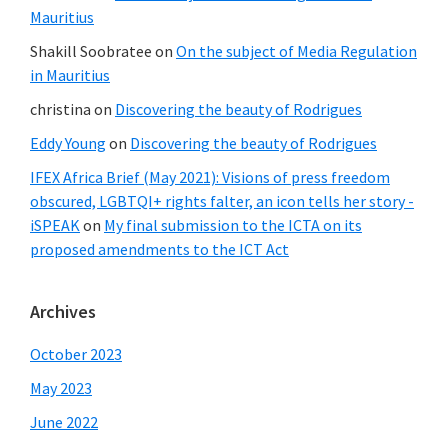
Mauritius
Shakill Soobratee
on
On the subject of Media Regulation
in Mauritius
christina
on
Discovering the beauty of Rodrigues
Eddy Young
on
Discovering the beauty of Rodrigues
IFEX Africa Brief (May 2021): Visions of press freedom
obscured, LGBTQI+ rights falter, an icon tells her story -
iSPEAK
on
My final submission to the ICTA on its
proposed amendments to the ICT Act
Archives
October 2023
May 2023
June 2022