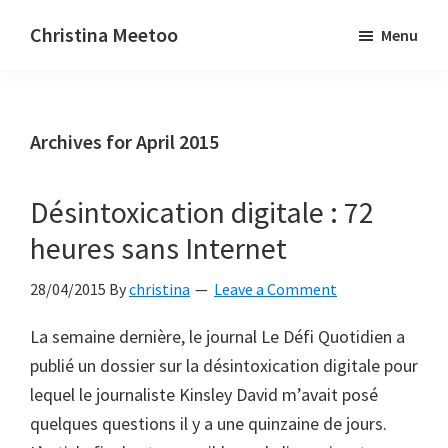
Skip
Skip
Christina Meetoo
Menu
to
to
On
main
primary
Media,
content
sidebar
Society
Archives for April 2015
and
Mauritius
Désintoxication digitale : 72
heures sans Internet
28/04/2015
By
christina
Leave a Comment
La semaine dernière, le journal Le Défi Quotidien a
publié un dossier sur la désintoxication digitale pour
lequel le journaliste Kinsley David m’avait posé
quelques questions il y a une quinzaine de jours.