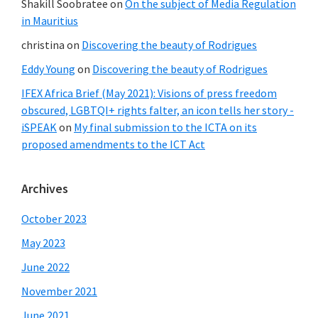
Shakill Soobratee
on
On the subject of Media Regulation
in Mauritius
christina
on
Discovering the beauty of Rodrigues
Eddy Young
on
Discovering the beauty of Rodrigues
IFEX Africa Brief (May 2021): Visions of press freedom
obscured, LGBTQI+ rights falter, an icon tells her story -
iSPEAK
on
My final submission to the ICTA on its
proposed amendments to the ICT Act
Archives
October 2023
May 2023
June 2022
November 2021
June 2021