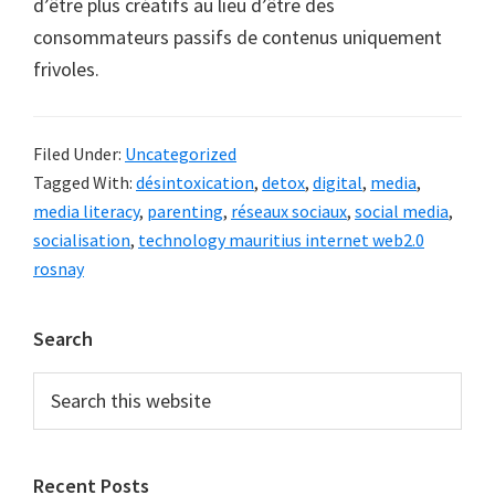
d’être plus créatifs au lieu d’être des
consommateurs passifs de contenus uniquement
frivoles.
Filed Under:
Uncategorized
Tagged With:
désintoxication
,
detox
,
digital
,
media
,
media literacy
,
parenting
,
réseaux sociaux
,
social media
,
socialisation
,
technology mauritius internet web2.0
rosnay
Primary
Search
Sidebar
Search
this
website
Recent Posts