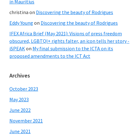
in Mauritius
christina
on
Discovering the beauty of Rodrigues
Eddy Young
on
Discovering the beauty of Rodrigues
IFEX Africa Brief (May 2021): Visions of press freedom
obscured, LGBTQI+ rights falter, an icon tells her story -
iSPEAK
on
My final submission to the ICTA on its
proposed amendments to the ICT Act
Archives
October 2023
May 2023
June 2022
November 2021
June 2021