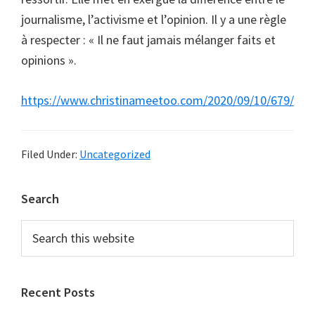
journalisme, l’activisme et l’opinion. Il y a une règle
à respecter : « Il ne faut jamais mélanger faits et
opinions ».
https://www.christinameetoo.com/2020/09/10/679/
Filed Under:
Uncategorized
Primary
Search
Sidebar
Search
this
website
Recent Posts