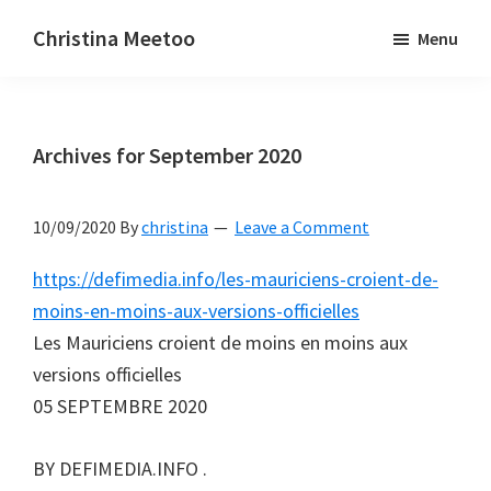
Skip
Skip
Christina Meetoo
Menu
to
to
On
main
primary
Media,
content
sidebar
Society
Archives for September 2020
and
Mauritius
10/09/2020
By
christina
Leave a Comment
https://defimedia.info/les-mauriciens-croient-de-
moins-en-moins-aux-versions-officielles
Les Mauriciens croient de moins en moins aux
versions officielles
05 SEPTEMBRE 2020
BY DEFIMEDIA.INFO .