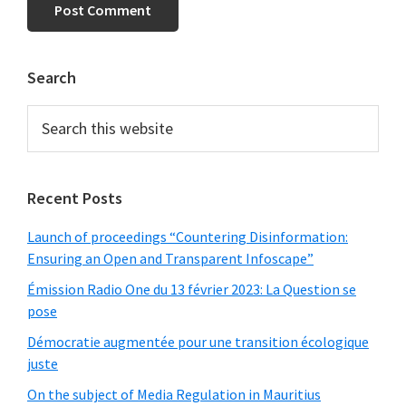
Primary
Search
Sidebar
Search
this
website
Recent Posts
Launch of proceedings “Countering Disinformation:
Ensuring an Open and Transparent Infoscape”
Émission Radio One du 13 février 2023: La Question se
pose
Démocratie augmentée pour une transition écologique
juste
On the subject of Media Regulation in Mauritius