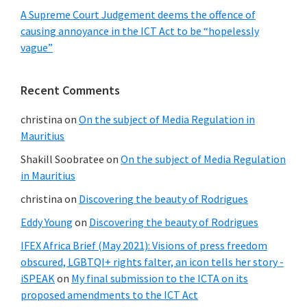
A Supreme Court Judgement deems the offence of
causing annoyance in the ICT Act to be “hopelessly
vague”
Recent Comments
christina
on
On the subject of Media Regulation in
Mauritius
Shakill Soobratee
on
On the subject of Media Regulation
in Mauritius
christina
on
Discovering the beauty of Rodrigues
Eddy Young
on
Discovering the beauty of Rodrigues
IFEX Africa Brief (May 2021): Visions of press freedom
obscured, LGBTQI+ rights falter, an icon tells her story -
iSPEAK
on
My final submission to the ICTA on its
proposed amendments to the ICT Act