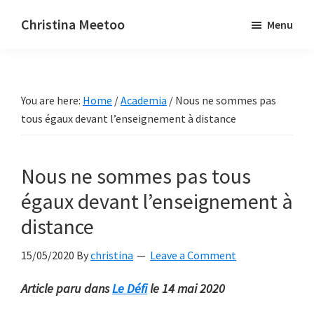
Skip
Skip
Christina Meetoo
Menu
to
to
On
main
primary
Media,
content
sidebar
Society
You are here:
Home
/
Academia
/
Nous ne sommes pas
and
tous égaux devant l’enseignement à distance
Mauritius
Nous ne sommes pas tous
égaux devant l’enseignement à
distance
15/05/2020
By
christina
Leave a Comment
Article paru dans
Le Défi
le 14 mai 2020