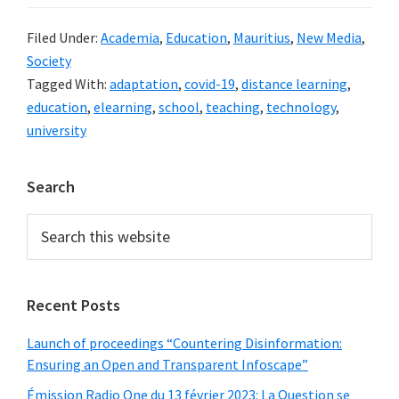
som
Filed Under:
Academia
,
Education
,
Mauritius
,
New Media
,
pas
Society
tous
Tagged With:
adaptation
,
covid-19
,
distance learning
,
éga
education
,
elearning
,
school
,
teaching
,
technology
,
dev
university
l’en
à
Primary
Search
dist
Sidebar
Search
this
website
Recent Posts
Launch of proceedings “Countering Disinformation:
Ensuring an Open and Transparent Infoscape”
Émission Radio One du 13 février 2023: La Question se