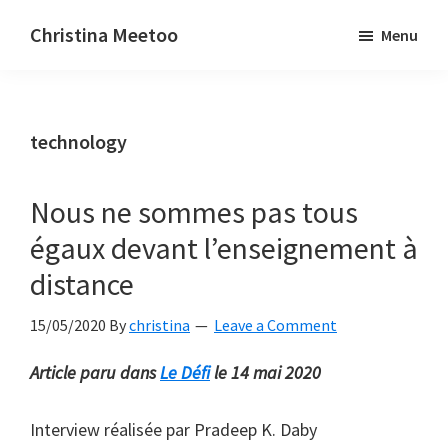
Skip
Skip
Christina Meetoo
Menu
to
to
On
main
primary
Media,
content
sidebar
Society
technology
and
Mauritius
Nous ne sommes pas tous
égaux devant l’enseignement à
distance
15/05/2020
By
christina
Leave a Comment
Article paru dans
Le Défi
le 14 mai 2020
Interview réalisée par Pradeep K. Daby