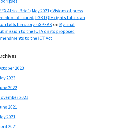
odrigues
FEX Africa Brief (May 2021): Visions of press
reedom obscured, LGBTQI+ rights falter, an
con tells her story - iSPEAK
on
My final
ubmission to the ICTA on its proposed
mendments to the ICT Act
Archives
ctober 2023
ay 2023
une 2022
November 2021
une 2021
ay 2021
pril 2021