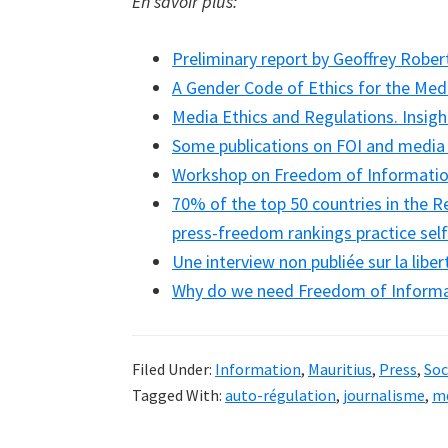
En savoir plus:
Preliminary report by Geoffrey Robe
A Gender Code of Ethics for the Med
Media Ethics and Regulations. Insigh
Some publications on FOI and media 
Workshop on Freedom of Informati
70% of the top 50 countries in the
press-freedom rankings practice self
Une interview non publiée sur la libe
Why do we need Freedom of Informa
Filed Under:
Information
,
Mauritius
,
Press
,
Soc
Tagged With:
auto-régulation
,
journalisme
,
m