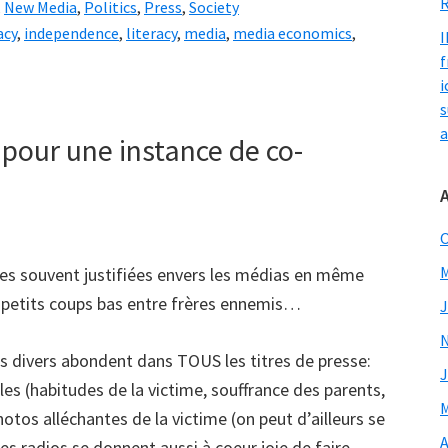
R
,
New Media
,
Politics
,
Press
,
Society
acy
,
independence
,
literacy
,
media
,
media economics
,
I
f
i
s
a
 pour une instance de co-
O
M
es souvent justifiées envers les médias en même
petits coups bas entre frères ennemis…
J
its divers abondent dans TOUS les titres de presse:
J
les (habitudes de la victime, souffrance des parents,
M
hotos alléchantes de la victime (on peut d’ailleurs se
A
s radios se donnent aussi à coeur joie de faire