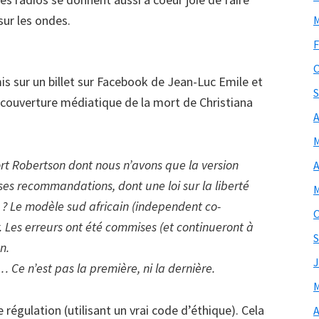
 sur les ondes.
M
F
O
is sur un billet sur Facebook de Jean-Luc Emile et
S
la couverture médiatique de la mort de Christiana
A
M
ort Robertson dont nous n’avons que la version
A
 ses recommandations, dont une loi sur la liberté
M
l ? Le modèle sud africain (independent co-
O
r. Les erreurs ont été commises (et continueront à
S
n.
J
 Ce n’est pas la première, ni la dernière.
M
régulation (utilisant un vrai code d’éthique). Cela
A