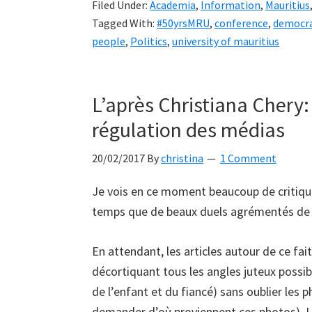
Filed Under:
Academia
,
Information
,
Mauritius
Tagged With:
#50yrsMRU
,
conference
,
democr
people
,
Politics
,
university of mauritius
L’après Christiana Chery:
régulation des médias
20/02/2017
By
christina
1 Comment
Je vois en ce moment beaucoup de critiqu
temps que de beaux duels agrémentés de 
En attendant, les articles autour de ce fa
décortiquant tous les angles juteux possib
de l’enfant et du fiancé) sans oublier les p
demander d’où proviennent ces photos). Le