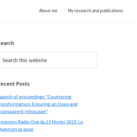
About me
My research and publications
Primary
Search
Sidebar
earch
his
ebsite
Recent Posts
aunch of proceedings “Countering
isinformation: Ensuring an Open and
ransparent Infoscape”
mission Radio One du 13 février 2023: La
uestion se pose