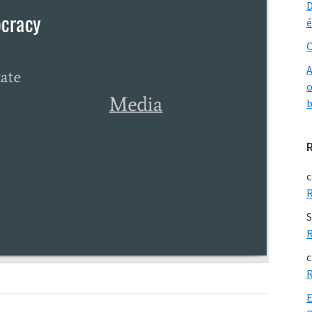
D
é
O
A
o
b
c
R
S
R
c
R
E