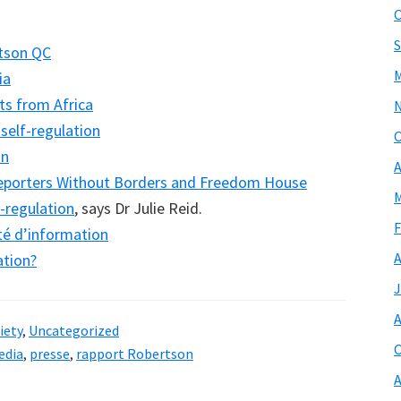
O
S
rtson QC
M
ia
ts from Africa
self-regulation
O
on
A
 Reporters Without Borders and Freedom House
M
-regulation
, says Dr Julie Reid.
F
rté d’information
A
tion?
J
A
iety
,
Uncategorized
O
edia
,
presse
,
rapport Robertson
A