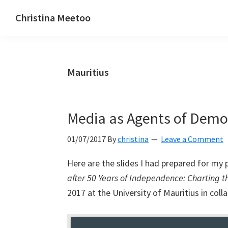
Skip
Skip
Skip
Christina Meetoo
to
to
to
On
primary
main
primary
Media,
navigation
content
sidebar
Society
Mauritius
and
Mauritius
Media as Agents of Demo
01/07/2017
By
christina
Leave a Comment
Here are the slides I had prepared for my
after 50 Years of Independence: Charting 
2017 at the University of Mauritius in coll