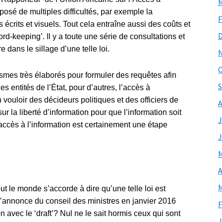
M
posé de multiples difficultés, par exemple la
F
 écrits et visuels. Tout cela entraîne aussi des coûts et
rd-keeping’. Il y a toute une série de consultations et
 dans le sillage d’une telle loi.
O
smes très élaborés pour formuler des requêtes afin
S
es entités de l’État, pour d’autres, l’accès à
 vouloir des décideurs politiques et des officiers de
A
 sur la liberté d’information pour que l’information soit
J
d’accès à l’information est certainement une étape
J
M
A
M
 le monde s’accorde à dire qu’une telle loi est
 l’annonce du conseil des ministres en janvier 2016
F
avec le ‘draft’? Nul ne le sait hormis ceux qui sont
J