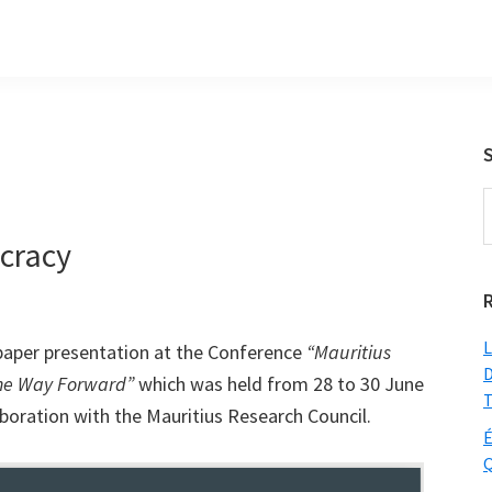
S
t
cracy
w
L
 paper presentation at the Conference
“Mauritius
D
the Way Forward”
which was held from 28 to 30 June
T
aboration with the Mauritius Research Council.
É
Q