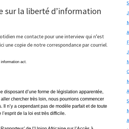
S
 sur la liberté d’information
J
M
A
otidien me contacte pour une interview qui n’est
F
ici une copie de notre correspondance par courriel.
J
 information act.
O
M
A
e disposant d’une forme de législation apparentée,
s aller chercher très loin, nous pourrions commencer
S
s. Il n’y a cependant pas de modèle parfait et de toute
M
’esprit de la loi est très difficile.
A
 Rapporteur’ de l’Union Africaine sur l’Accès à