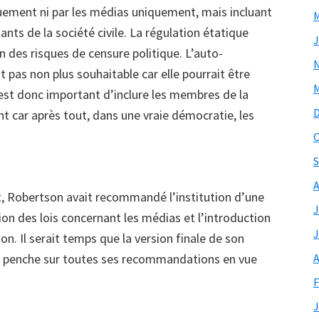
quement ni par les médias uniquement, mais incluant
M
nts de la société civile. La régulation étatique
J
 des risques de censure politique. L’auto-
 pas non plus souhaitable car elle pourrait être
M
 est donc important d’inclure les membres de la
nt car après tout, dans une vraie démocratie, les
O
S
A
rt, Robertson avait recommandé l’institution d’une
J
on des lois concernant les médias et l’introduction
J
ion. Il serait temps que la version finale de son
A
se penche sur toutes ses recommandations en vue
F
J