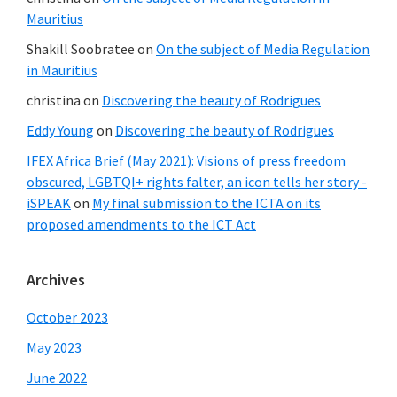
Mauritius
Shakill Soobratee
on
On the subject of Media Regulation
in Mauritius
christina
on
Discovering the beauty of Rodrigues
Eddy Young
on
Discovering the beauty of Rodrigues
IFEX Africa Brief (May 2021): Visions of press freedom
obscured, LGBTQI+ rights falter, an icon tells her story -
iSPEAK
on
My final submission to the ICTA on its
proposed amendments to the ICT Act
Archives
October 2023
May 2023
June 2022