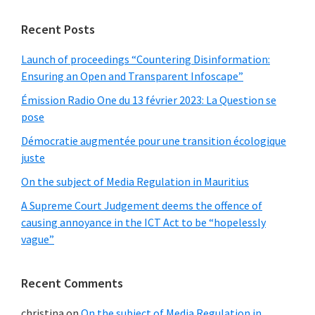
autonomisation
dans
Recent Posts
les
Launch of proceedings “Countering Disinformation:
divers
Ensuring an Open and Transparent Infoscape”
secteurs
Émission Radio One du 13 février 2023: La Question se
?
pose
(Journal
Démocratie augmentée pour une transition écologique
Le
juste
Mauricien)
On the subject of Media Regulation in Mauritius
A Supreme Court Judgement deems the offence of
causing annoyance in the ICT Act to be “hopelessly
vague”
Recent Comments
christina
on
On the subject of Media Regulation in