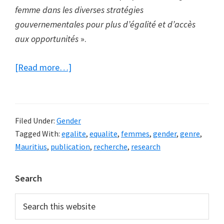
femme dans les diverses stratégies
gouvernementales pour plus d’égalité et d’accès
aux opportunités
».
about
[Read more…]
(Tirs
croisés)
La
Filed Under:
Gender
femme
Tagged With:
egalite
,
equalite
,
femmes
,
gender
,
genre
,
mauricienne
Mauritius
,
publication
,
recherche
,
research
:
Où
Primary
Search
en
Sidebar
est
Search
this
son
website