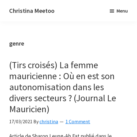
Skip
Skip
Christina Meetoo
Menu
to
to
On
main
primary
Media,
content
sidebar
Society
genre
and
Mauritius
(Tirs croisés) La femme
mauricienne : Où en est son
autonomisation dans les
divers secteurs ? (Journal Le
Mauricien)
17/03/2021
By
christina
1 Comment
Article de Sharon Leung-Ah Fat publié dans le