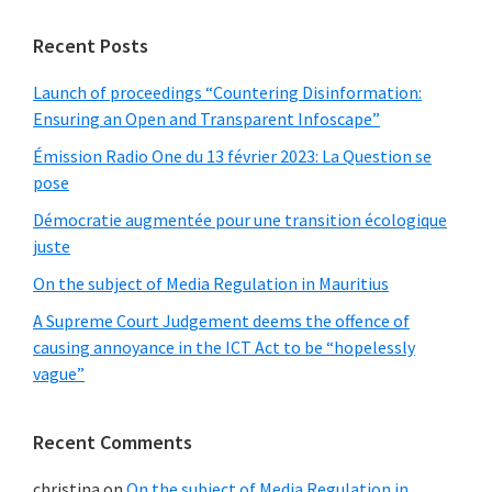
autonomisation
dans
Recent Posts
les
Launch of proceedings “Countering Disinformation:
divers
Ensuring an Open and Transparent Infoscape”
secteurs
Émission Radio One du 13 février 2023: La Question se
?
pose
(Journal
Démocratie augmentée pour une transition écologique
Le
juste
Mauricien)
On the subject of Media Regulation in Mauritius
A Supreme Court Judgement deems the offence of
causing annoyance in the ICT Act to be “hopelessly
vague”
Recent Comments
christina
on
On the subject of Media Regulation in