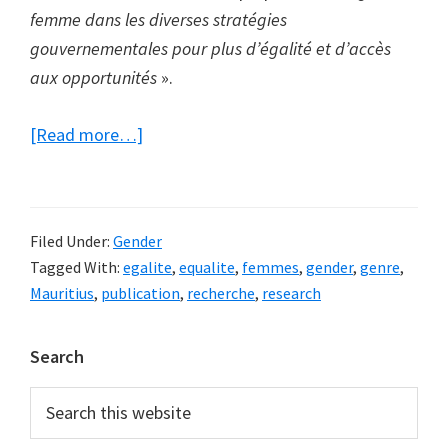
femme dans les diverses stratégies
gouvernementales pour plus d’égalité et d’accès
aux opportunités
».
about
[Read more…]
(Tirs
croisés)
La
Filed Under:
Gender
femme
Tagged With:
egalite
,
equalite
,
femmes
,
gender
,
genre
,
mauricienne
Mauritius
,
publication
,
recherche
,
research
:
Où
Primary
Search
en
Sidebar
est
Search
this
son
website