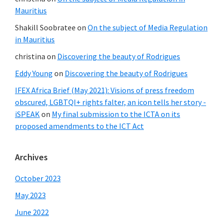
Mauritius
Shakill Soobratee
on
On the subject of Media Regulation
in Mauritius
christina
on
Discovering the beauty of Rodrigues
Eddy Young
on
Discovering the beauty of Rodrigues
IFEX Africa Brief (May 2021): Visions of press freedom
obscured, LGBTQI+ rights falter, an icon tells her story -
iSPEAK
on
My final submission to the ICTA on its
proposed amendments to the ICT Act
Archives
October 2023
May 2023
June 2022