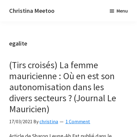
Skip
Skip
Christina Meetoo
Menu
to
to
On
main
primary
Media,
content
sidebar
Society
egalite
and
Mauritius
(Tirs croisés) La femme
mauricienne : Où en est son
autonomisation dans les
divers secteurs ? (Journal Le
Mauricien)
17/03/2021
By
christina
1 Comment
Article de Sharon Leung-Ah Fat publié dans le