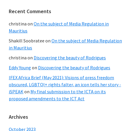
Recent Comments
christina
on
On the subject of Media Regulation in
Mauritius
Shakill Soobratee
on
On the subject of Media Regulation
in Mauritius
christina
on
Discovering the beauty of Rodrigues
Eddy Young
on
Discovering the beauty of Rodrigues
IFEX Africa Brief (May 2021): Visions of press freedom
obscured, LGBTQI+ rights falter, an icon tells her story -
iSPEAK
on
My final submission to the ICTA on its
proposed amendments to the ICT Act
Archives
October 2023