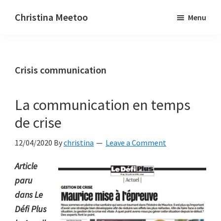
Skip
Skip
Christina Meetoo
Menu
to
to
On
main
primary
Media,
content
sidebar
Society
Crisis communication
and
Mauritius
La communication en temps
de crise
12/04/2020
By
christina
Leave a Comment
Article
paru
dans Le
Défi Plus