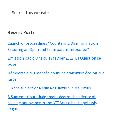
Sidebar
Search
this
website
Recent Posts
Launch of proceedings “Countering Disinformation:
Ensuring an Open and Transparent Infoscape”
Émission Radio One du 13 février 2023: La Question se
pose
Démocratie augmentée pour une transition écologique
juste
On the subject of Media Regulation in Mauritius
A Supreme Court Judgement deems the offence of
causing annoyance in the ICT Act to be “hopelessly
vague”