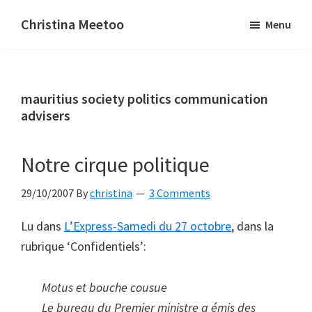
Skip
Skip
Christina Meetoo
Menu
to
to
On
main
primary
Media,
content
sidebar
Society
mauritius society politics communication
and
advisers
Mauritius
Notre cirque politique
29/10/2007
By
christina
3 Comments
Lu dans
L’Express-Samedi du 27 octobre
, dans la
rubrique ‘Confidentiels’:
Motus et bouche cousue
Le bureau du Premier ministre a émis des