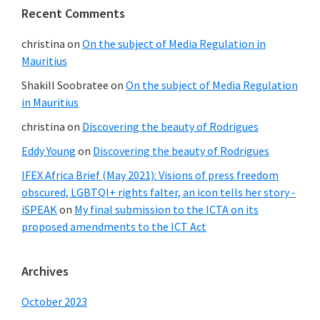
Recent Comments
christina
on
On the subject of Media Regulation in
Mauritius
Shakill Soobratee
on
On the subject of Media Regulation
in Mauritius
christina
on
Discovering the beauty of Rodrigues
Eddy Young
on
Discovering the beauty of Rodrigues
IFEX Africa Brief (May 2021): Visions of press freedom
obscured, LGBTQI+ rights falter, an icon tells her story -
iSPEAK
on
My final submission to the ICTA on its
proposed amendments to the ICT Act
Archives
October 2023