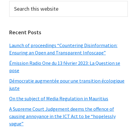
Sidebar
Search
this
website
Recent Posts
Launch of proceedings “Countering Disinformation:
Ensuring an Open and Transparent Infoscape”
Émission Radio One du 13 février 2023: La Question se
pose
Démocratie augmentée pour une transition écologique
juste
On the subject of Media Regulation in Mauritius
A Supreme Court Judgement deems the offence of
causing annoyance in the ICT Act to be “hopelessly
vague”