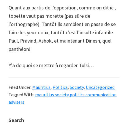
Quant aux partis de l’opposition, comme on dit ici,
topette vaut pas morette (pas sûre de
l’orthographe). Tantôt ils semblent en passe de se
faire les yeux doux, tantôt c’est l’insulte infantile.
Paul, Pravind, Ashok, et maintenant Dinesh, quel
panthéon!
Y’a de quoi se mettre à regarder Tulsi…
Filed Under:
Mauritius
,
Politics
,
Society
,
Uncategorized
Tagged With:
mauritius society politics communication
advisers
Primary
Search