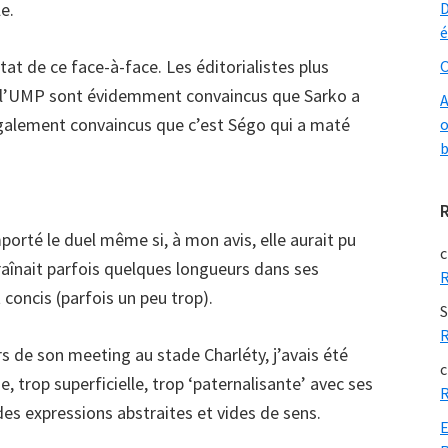
e.
D
é
tat de ce face-à-face. Les éditorialistes plus
O
e l’UMP sont évidemment convaincus que Sarko a
A
également convaincus que c’est Ségo qui a maté
o
b
orté le duel même si, à mon avis, elle aurait pu
c
traînait parfois quelques longueurs dans ses
R
 concis (parfois un peu trop).
S
R
rs de son meeting au stade Charléty, j’avais été
c
e, trop superficielle, trop ‘paternalisante’ avec ses
R
des expressions abstraites et vides de sens.
E