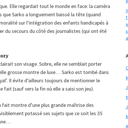
R
ue. Elle regardait tout le monde en face: la caméra
I
lors que Sarko a longuement baissé la tête (quand
f
oralité sur l’intégration des enfants handicapés à
i
r du secours du côté des journalistes (qui ont été
s
a
kozy
lairait son visage. Sobre, elle ne semblait porter
O
 belle grosse montre de luxe… Sarko est tombé dans
M
’. Il évite d’ailleurs toujours de mentionner le
J
ait (sauf vers la fin où elle a saisi son jeu).
a fait montre d’une plus grande maîtrise des
J
visiblement potassé ses sujets que ce soit les 35
M
éenne…
A