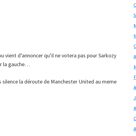
O
S
M
O
 vient d’annoncer qu’il ne votera pas pour Sarkozy
A
our la gauche…
M
F
s silence la déroute de Manchester United au meme
A
J
A
O
A