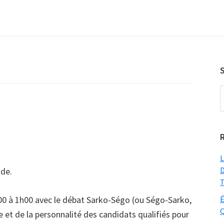
S
t
w
L
D
nde.
T
h00 à 1h00 avec le débat Sarko-Ségo (ou Ségo-Sarko,
É
Q
re et de la personnalité des candidats qualifiés pour