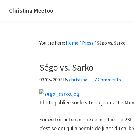
Skip
Skip
Skip
Christina Meetoo
to
to
to
On
primary
main
primary
Media,
navigation
content
sidebar
Society
You are here:
Home
/
Press
/
Ségo vs. Sarko
and
Mauritius
Ségo vs. Sarko
03/05/2007
By
christina
7 Comments
Photo publiée sur le site du journal Le Mo
Soirée très intense que celle d’hier de 23
c’est selon) qui a permis de juger du calib