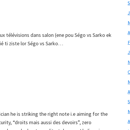
S
J
M
A
x télévisions dans salon (ene pou Ségo vs Sarko ek
F
ié ti ziste lor Ségo vs Sarko…
J
O
M
A
S
M
cian he is striking the right note i.e aiming for the
A
urity, “droits mais aussi des devoirs”, zero