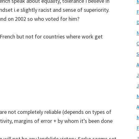
nch speak about equality, tolerance I believe in
M
dset i.e slightly racist and sense of superiority.
F
nd on 2002 so who voted for him?
French but not for countries where work get
O
S
A
J
J
M
A
ls are not completely reliable (depends on types of
M
ivity, margins of error + by whom it’s been done
F
ere will not be any landslide victory. Sarko seems set
J