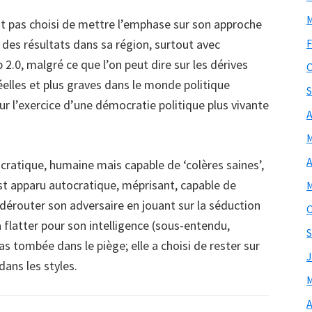
M
it pas choisi de mettre l’emphase sur son approche
 des résultats dans sa région, surtout avec
F
b 2.0, malgré ce que l’on peut dire sur les dérives
O
réelles et plus graves dans le monde politique
S
ur l’exercice d’une démocratie politique plus vivante
A
M
A
cratique, humaine mais capable de ‘colères saines’,
est apparu autocratique, méprisant, capable de
M
de dérouter son adversaire en jouant sur la séduction
O
a flatter pour son intelligence (sous-entendu,
S
s tombée dans le piège; elle a choisi de rester sur
J
dans les styles.
M
A