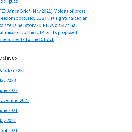
odrigues
FEX Africa Brief (May 2021): Visions of press
reedom obscured, LGBTQI+ rights falter, an
con tells her story - iSPEAK
on
My final
ubmission to the ICTA on its proposed
mendments to the ICT Act
Archives
ctober 2023
ay 2023
une 2022
November 2021
une 2021
ay 2021
pril 2021