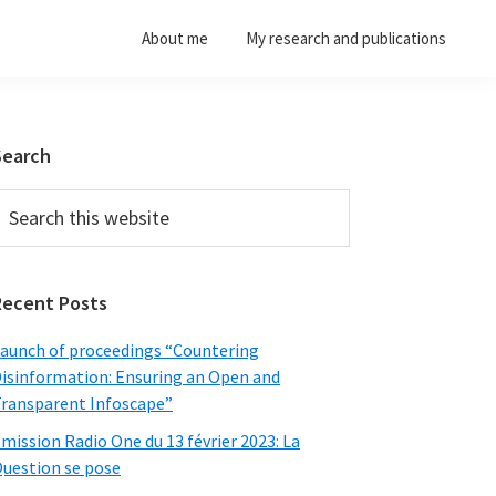
About me
My research and publications
Primary
Search
Sidebar
earch
his
ebsite
Recent Posts
aunch of proceedings “Countering
isinformation: Ensuring an Open and
ransparent Infoscape”
mission Radio One du 13 février 2023: La
uestion se pose