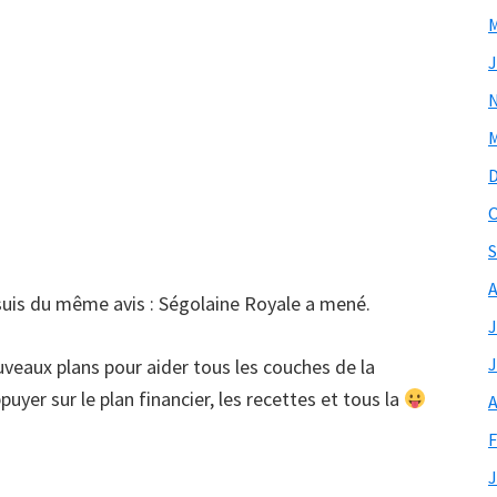
M
J
M
O
S
A
e suis du même avis : Ségolaine Royale a mené.
J
J
uveaux plans pour aider tous les couches de la
uyer sur le plan financier, les recettes et tous la
A
F
J