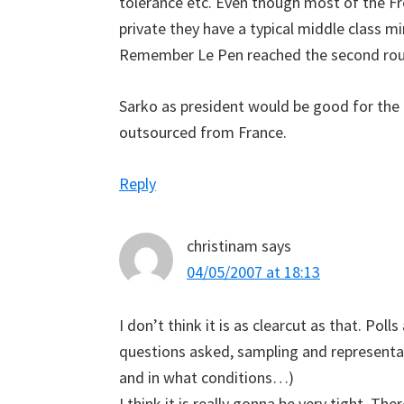
tolerance etc. Even though most of the Fre
private they have a typical middle class min
Remember Le Pen reached the second rou
Sarko as president would be good for the 
outsourced from France.
Reply
christinam
says
04/05/2007 at 18:13
I don’t think it is as clearcut as that. Pol
questions asked, sampling and representat
and in what conditions…)
I think it is really gonna be very tight. Th