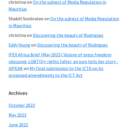
christina
on
On the subject of Media Regulation in
Mauritius
Shakill Soobratee
on
On the subject of Media Regulation
in Mauritius
christina
on
Discovering the beauty of Rodrigues
Eddy Young
on
Discovering the beauty of Rodrigues
IFEX Africa Brief (May 2021): Visions of press freedom
obscured, LGBTQI+ rights falter, an icon tells her story -
iSPEAK
on
My final submission to the ICTA on its
proposed amendments to the ICT Act
Archives
October 2023
May 2023
June 2022