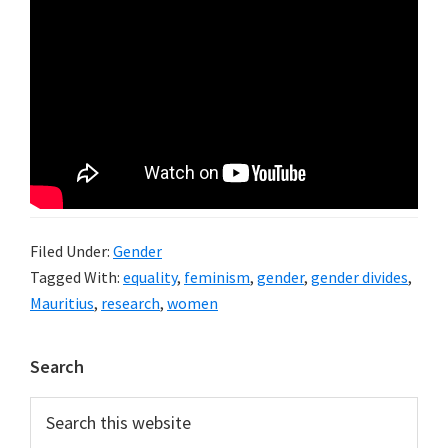
Filed Under:
Gender
Tagged With:
equality
,
feminism
,
gender
,
gender divides
,
Mauritius
,
research
,
women
Primary
Search
Sidebar
Search
this