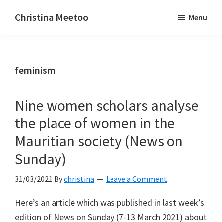
Skip
Skip
Christina Meetoo
Menu
to
to
On
main
primary
Media,
content
sidebar
Society
feminism
and
Mauritius
Nine women scholars analyse
the place of women in the
Mauritian society (News on
Sunday)
31/03/2021
By
christina
Leave a Comment
Here’s an article which was published in last week’s
edition of News on Sunday (7-13 March 2021) about