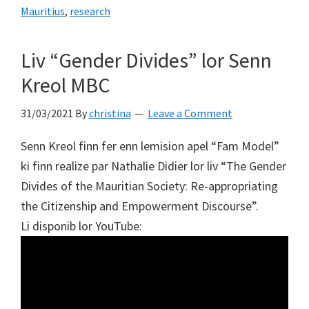
la
Mauritius
,
research
femme
à
Liv “Gender Divides” lor Senn
Maurice
Kreol MBC
:
trop
31/03/2021
By
christina
Leave a Comment
de
discours,
Senn Kreol finn fer enn lemision apel “Fam Model”
peu
ki finn realize par Nathalie Didier lor liv “The Gender
d’actions
Divides of the Mauritian Society: Re-appropriating
(DefiMedia)
the Citizenship and Empowerment Discourse”.
Li disponib lor YouTube: