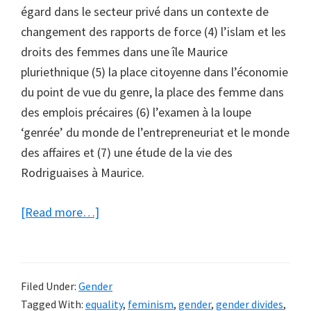
égard dans le secteur privé dans un contexte de
changement des rapports de force (4) l’islam et les
droits des femmes dans une île Maurice
pluriethnique (5) la place citoyenne dans l’économie
du point de vue du genre, la place des femme dans
des emplois précaires (6) l’examen à la loupe
‘genrée’ du monde de l’entrepreneuriat et le monde
des affaires et (7) une étude de la vie des
Rodriguaises à Maurice.
about
[Read more…]
Droits
et
libertés
Filed Under:
Gender
de
Tagged With:
equality
,
feminism
,
gender
,
gender divides
,