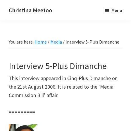
Skip
Skip
Christina Meetoo
Menu
to
to
On
main
primary
Media,
content
sidebar
Society
You are here:
Home
/
Media
/
Interview 5-Plus Dimanche
and
Mauritius
Interview 5-Plus Dimanche
This interview appeared in Cinq-Plus Dimanche on
the 21st August 2006. It is related to the ‘Media
Commission Bill’ affair.
=========