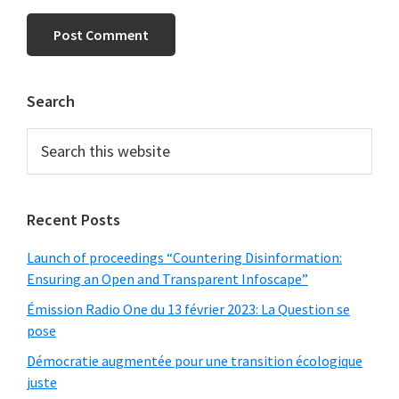
Primary
Search
Sidebar
Search
this
website
Recent Posts
Launch of proceedings “Countering Disinformation:
Ensuring an Open and Transparent Infoscape”
Émission Radio One du 13 février 2023: La Question se
pose
Démocratie augmentée pour une transition écologique
juste