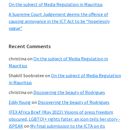
On the subject of Media Regulation in Mauritius
A Supreme Court Judgement deems the offence of
causing annoyance in the ICT Act to be “hopelessly
vague”
Recent Comments
christina
on
On the subject of Media Regulation in
Mauritius
Shakill Soobratee
on
On the subject of Media Regulation
in Mauritius
christina
on
Discovering the beauty of Rodrigues
Eddy Young
on
Discovering the beauty of Rodrigues
IFEX Africa Brief (May 2021): Visions of press freedom
obscured, LGBTQI+ rights falter, an icon tells her story -
iSPEAK
on
My final submission to the ICTA on its