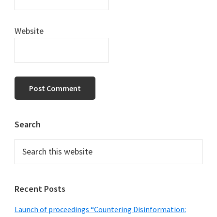
Website
Primary
Search
Sidebar
Search
this
website
Recent Posts
Launch of proceedings “Countering Disinformation: