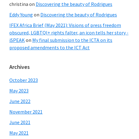
christina
on
Discovering the beauty of Rodrigues
Eddy Young
on
Discovering the beauty of Rodrigues
IFEX Africa Brief (May 2021): Visions of press freedom
obscured, LGBTQI+ rights falter, an icon tells her story -
iSPEAK
on
My final submission to the ICTA on its
proposed amendments to the ICT Act
Archives
October 2023
May 2023
June 2022
November 2021
June 2021
May 2021