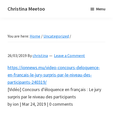
Skip
Skip
Christina Meetoo
Menu
to
to
On
main
primary
Media,
content
sidebar
Society
You are here:
Home
/
Uncategorized
/
and
Mauritius
26/03/2019
By
christina
Leave a Comment
https://ionnews.mu/video-concours-deloquence-
en-francais-le-jury-surpris-par-le-niveau-des-
participants-240319/
[Vidéo] Concours d’éloquence en français : Le jury
surpris par le niveau des participants
by ion | Mar 24, 2019 | 0 comments