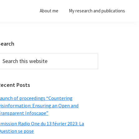
About me
My research and publications
Primary
Search
Sidebar
earch
his
ebsite
Recent Posts
aunch of proceedings “Countering
isinformation: Ensuring an Open and
ransparent Infoscape”
mission Radio One du 13 février 2023: La
uestion se pose