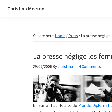
Skip
Skip
Skip
Christina Meetoo
to
to
to
On
primary
main
primary
Media,
navigation
content
sidebar
Society
You are here:
Home
/
Press
/
La presse néglige
and
Mauritius
La presse néglige les fe
29/09/2006
By
christina
4 Comments
En surfant sur le site du
Monde Diplomati