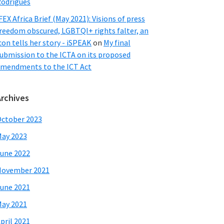
odrigues
FEX Africa Brief (May 2021): Visions of press
reedom obscured, LGBTQI+ rights falter, an
con tells her story - iSPEAK
on
My final
ubmission to the ICTA on its proposed
mendments to the ICT Act
Archives
ctober 2023
ay 2023
une 2022
November 2021
une 2021
ay 2021
pril 2021