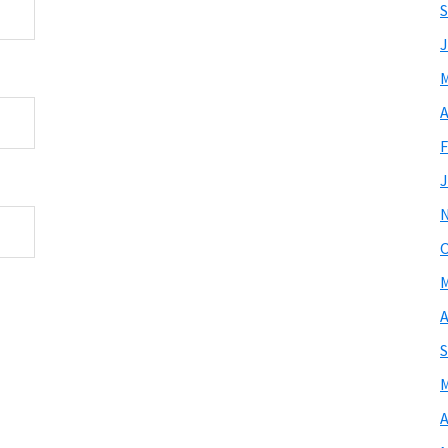
S
J
M
A
F
J
O
M
A
S
M
A