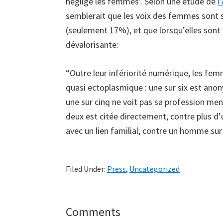
néglige les femmes’. Selon une étude de
l
semblerait que les voix des femmes sont 
(seulement 17%), et que lorsqu’elles sont
dévalorisante:
“Outre leur infériorité numérique, les f
quasi ectoplasmique : une sur six est anon
une sur cinq ne voit pas sa profession me
deux est citée directement, contre plus d
avec un lien familial, contre un homme sur
Filed Under:
Press
,
Uncategorized
Reader
Comments