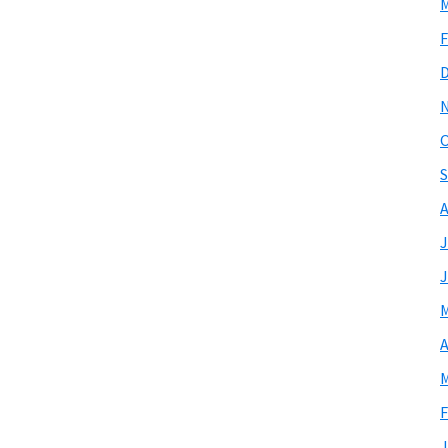
M
F
O
S
A
J
J
M
A
M
F
J