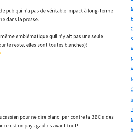
M
e pub qui n’a pas de véritable impact à long-terme
F
me dans la presse.
O
d même emblématique quíl n’y ait pas une seule
S
ur le reste, elles sont toutes blanches)!
A
M
A
M
O
S
J
aucassien pour ne dire blanc! par contre la BBC a des
M
nce est un pays gaulois avant tout!
A