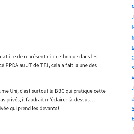
M
J
M
n matière de représentation ethnique dans les
O
 PPDA au JT de TF1, cela a fait la une des
S
A
J
e Uni, c’est surtout la BBC qui pratique cette
J
ias privés; il faudrait m’éclairer là-dessus…
rivée qui prend les devants!
A
F
J