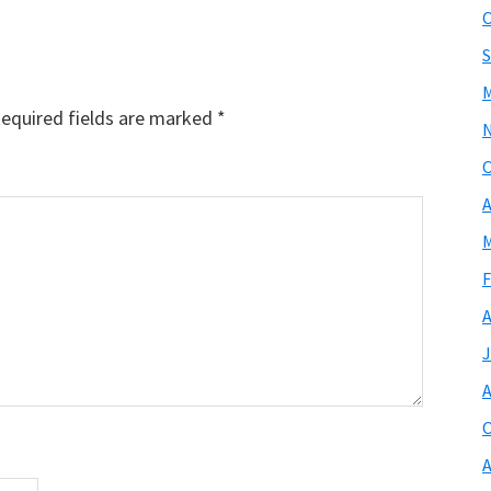
O
S
M
equired fields are marked
*
O
A
M
F
A
J
A
O
A