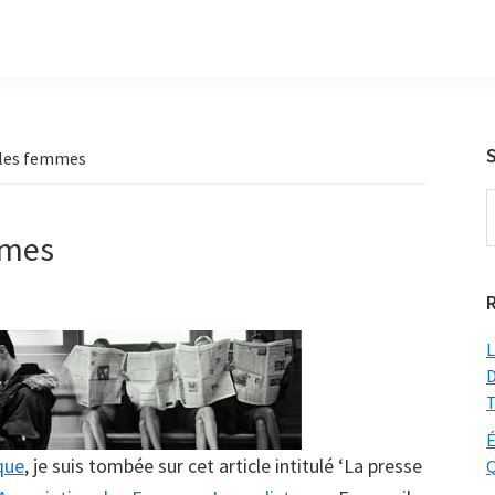
 les femmes
S
t
mmes
w
L
D
T
É
que
, je suis tombée sur cet article intitulé ‘La presse
Q