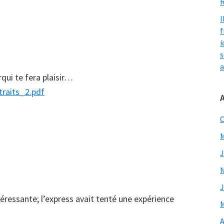
R
I
f
i
s
a
frqui te fera plaisir…
traits_2.pdf
O
M
J
J
ntéressante; l’express avait tenté une expérience
M
A