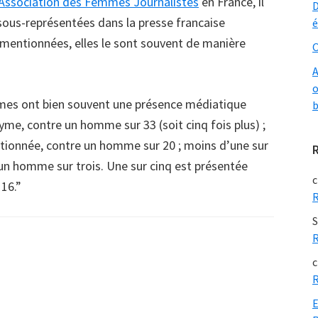
’Association des Femmes Journalistes
en France, il
D
sous-représentées dans la presse francaise
é
 mentionnées, elles le sont souvent de manière
O
A
o
emmes ont bien souvent une présence médiatique
b
yme, contre un homme sur 33 (soit cinq fois plus) ;
ntionnée, contre un homme sur 20 ; moins d’une sur
’un homme sur trois. Une sur cinq est présentée
c
 16.”
R
S
R
c
R
E