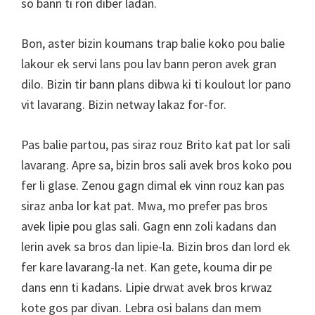
so bann ti ron diber ladan.
Bon, aster bizin koumans trap balie koko pou balie
lakour ek servi lans pou lav bann peron avek gran
dilo. Bizin tir bann plans dibwa ki ti koulout lor pano
vit lavarang. Bizin netway lakaz for-for.
Pas balie partou, pas siraz rouz Brito kat pat lor sali
lavarang. Apre sa, bizin bros sali avek bros koko pou
fer li glase. Zenou gagn dimal ek vinn rouz kan pas
siraz anba lor kat pat. Mwa, mo prefer pas bros
avek lipie pou glas sali. Gagn enn zoli kadans dan
lerin avek sa bros dan lipie-la. Bizin bros dan lord ek
fer kare lavarang-la net. Kan gete, kouma dir pe
dans enn ti kadans. Lipie drwat avek bros krwaz
kote gos par divan. Lebra osi balans dan mem