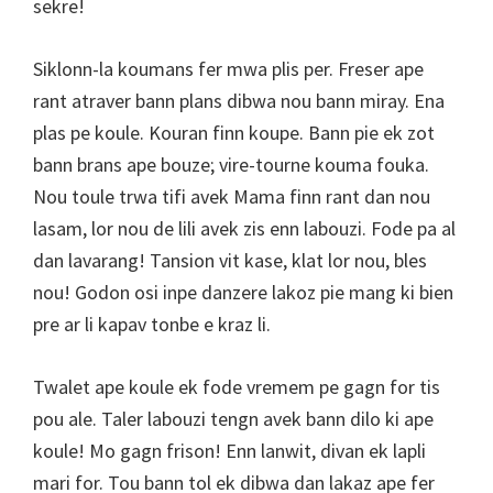
sekre!
Siklonn-la koumans fer mwa plis per. Freser ape
rant atraver bann plans dibwa nou bann miray. Ena
plas pe koule. Kouran finn koupe. Bann pie ek zot
bann brans ape bouze; vire-tourne kouma fouka.
Nou toule trwa tifi avek Mama finn rant dan nou
lasam, lor nou de lili avek zis enn labouzi. Fode pa al
dan lavarang! Tansion vit kase, klat lor nou, bles
nou! Godon osi inpe danzere lakoz pie mang ki bien
pre ar li kapav tonbe e kraz li.
Twalet ape koule ek fode vremem pe gagn for tis
pou ale. Taler labouzi tengn avek bann dilo ki ape
koule! Mo gagn frison! Enn lanwit, divan ek lapli
mari for. Tou bann tol ek dibwa dan lakaz ape fer