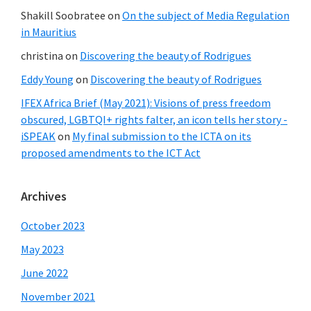
Shakill Soobratee
on
On the subject of Media Regulation
in Mauritius
christina
on
Discovering the beauty of Rodrigues
Eddy Young
on
Discovering the beauty of Rodrigues
IFEX Africa Brief (May 2021): Visions of press freedom
obscured, LGBTQI+ rights falter, an icon tells her story -
iSPEAK
on
My final submission to the ICTA on its
proposed amendments to the ICT Act
Archives
October 2023
May 2023
June 2022
November 2021