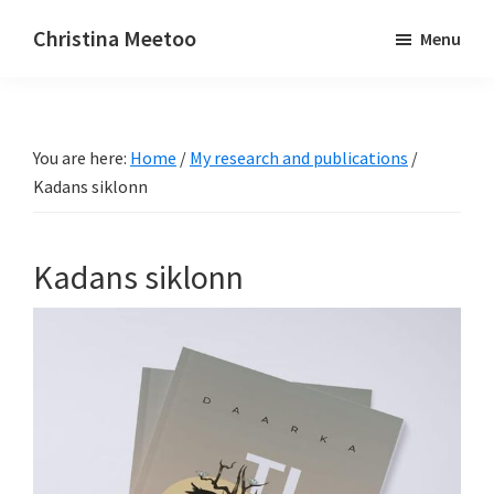
Skip
Skip
Christina Meetoo
Menu
to
to
On
main
primary
Media,
content
sidebar
Society
You are here:
Home
/
My research and publications
/
and
Kadans siklonn
Mauritius
Kadans siklonn