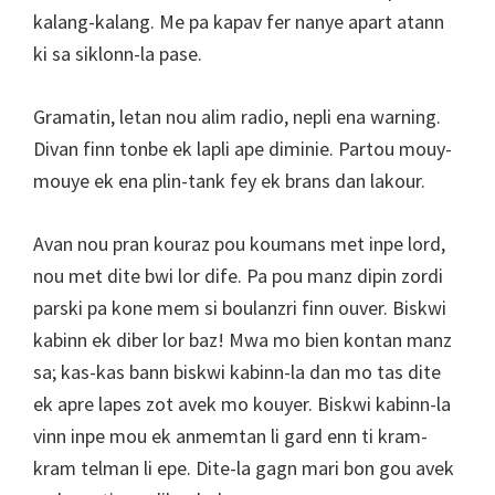
kalang-kalang. Me pa kapav fer nanye apart atann
ki sa siklonn-la pase.
Gramatin, letan nou alim radio, nepli ena warning.
Divan finn tonbe ek lapli ape diminie. Partou mouy-
mouye ek ena plin-tank fey ek brans dan lakour.
Avan nou pran kouraz pou koumans met inpe lord,
nou met dite bwi lor dife. Pa pou manz dipin zordi
parski pa kone mem si boulanzri finn ouver. Biskwi
kabinn ek diber lor baz! Mwa mo bien kontan manz
sa; kas-kas bann biskwi kabinn-la dan mo tas dite
ek apre lapes zot avek mo kouyer. Biskwi kabinn-la
vinn inpe mou ek anmemtan li gard enn ti kram-
kram telman li epe. Dite-la gagn mari bon gou avek