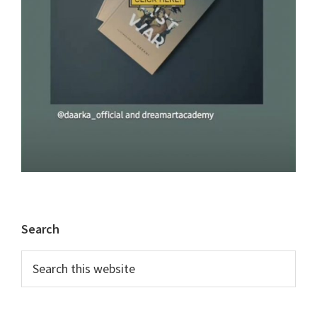
Primary
Search
Sidebar
Search
this
website