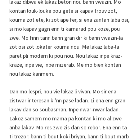
lakaz dibwa ek lakaz beton nou bann vwazin. Mo
kontan louk-louke pou gete si kapav trouv zot,
kouma zot ete, ki zot ape fer, si ena zanfan laba osi,
si mo kapav gagn enn ti kamarad pou koze, pou
zwe. Mo finn tann bann gran dir ki bann vwazin-la
zot osi zot lokater kouma nou. Me lakaz laba-la
paret pli modern ki pou nou. Nou lakaz inpe kraz-
kraze, inpe vie, inpe mizerab. Me mo bien kontan
nou lakaz kanmem.
Dan mo lespri, nou vie lakaz li vivan. Mo sir ena
zistwar interesan ki’nn pase ladan. Li ena enn gran
lakav dan so soubasman. Inpe nwar-nwar ladan.
Lakoz samem mo mama pa kontan ki mo al zwe
anba lakav. Mo res zwe zis dan so rebor. Ena enn ta
ti trezor: bann ti bout koki briyan, bann ti bout marb