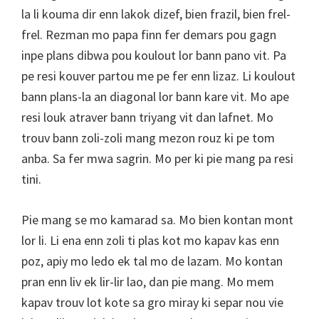
la li kouma dir enn lakok dizef, bien frazil, bien frel-
frel. Rezman mo papa finn fer demars pou gagn
inpe plans dibwa pou koulout lor bann pano vit. Pa
pe resi kouver partou me pe fer enn lizaz. Li koulout
bann plans-la an diagonal lor bann kare vit. Mo ape
resi louk atraver bann triyang vit dan lafnet. Mo
trouv bann zoli-zoli mang mezon rouz ki pe tom
anba. Sa fer mwa sagrin. Mo per ki pie mang pa resi
tini.
Pie mang se mo kamarad sa. Mo bien kontan mont
lor li. Li ena enn zoli ti plas kot mo kapav kas enn
poz, apiy mo ledo ek tal mo de lazam. Mo kontan
pran enn liv ek lir-lir lao, dan pie mang. Mo mem
kapav trouv lot kote sa gro miray ki separ nou vie