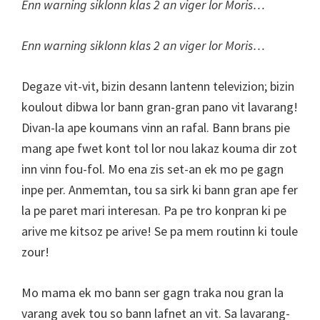
Enn warning siklonn klas 2 an viger lor Moris…
Enn warning siklonn klas 2 an viger lor Moris…
Degaze vit-vit, bizin desann lantenn televizion; bizin
koulout dibwa lor bann gran-gran pano vit lavarang!
Divan-la ape koumans vinn an rafal. Bann brans pie
mang ape fwet kont tol lor nou lakaz kouma dir zot
inn vinn fou-fol. Mo ena zis set-an ek mo pe gagn
inpe per. Anmemtan, tou sa sirk ki bann gran ape fer
la pe paret mari interesan. Pa pe tro konpran ki pe
arive me kitsoz pe arive! Se pa mem routinn ki toule
zour!
Mo mama ek mo bann ser gagn traka nou gran la
varang avek tou so bann lafnet an vit. Sa lavarang-