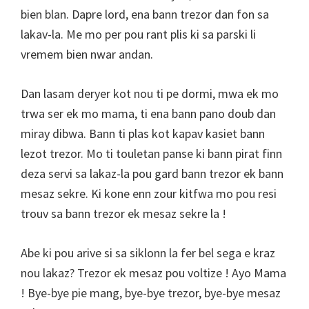
bien blan. Dapre lord, ena bann trezor dan fon sa
lakav-la. Me mo per pou rant plis ki sa parski li
vremem bien nwar andan.
Dan lasam deryer kot nou ti pe dormi, mwa ek mo
trwa ser ek mo mama, ti ena bann pano doub dan
miray dibwa. Bann ti plas kot kapav kasiet bann
lezot trezor. Mo ti touletan panse ki bann pirat finn
deza servi sa lakaz-la pou gard bann trezor ek bann
mesaz sekre. Ki kone enn zour kitfwa mo pou resi
trouv sa bann trezor ek mesaz sekre la !
Abe ki pou arive si sa siklonn la fer bel sega e kraz
nou lakaz? Trezor ek mesaz pou voltize ! Ayo Mama
! Bye-bye pie mang, bye-bye trezor, bye-bye mesaz